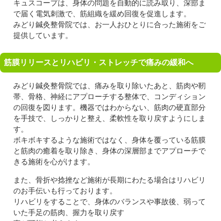
キュスコープは、身体の問題を自動的に読み取り、深部ま
で届く電気刺激で、筋組織を緩め回復を促進します。
みどり鍼灸整骨院では、お一人おひとりに合った施術をご
提供しています。
筋膜リリースとリハビリ・ストレッチで痛みの緩和へ
みどり鍼灸整骨院では、痛みを取り除いたあと、筋肉や靭
帯、骨格、神経にアプローチする整体で、コンディション
の回復を図ります。機器ではわからない、筋肉の硬直部分
を手技で、しっかりと整え、柔軟性を取り戻すようにしま
す。
ボキボキするような施術ではなく、身体を覆っている筋膜
と筋肉の癒着を取り除き、身体の深層部までアプローチで
きる施術を心がけます。
また、骨折や捻挫など施術が長期にわたる場合はリハビリ
のお手伝いも行っております。
リハビリをすることで、身体のバランスや事故後、弱って
いた手足の筋肉、握力を取り戻す