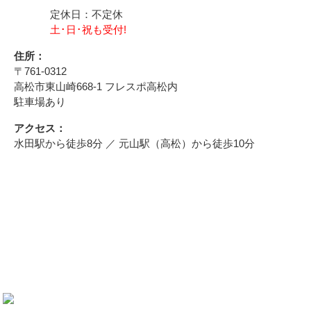
個人情報の第三者への開示・提供の禁止
定休日：不定休
土･日･祝も受付!
当院は、お客さまよりお預かりした個人情報を適切に管理
し、次のいずれかに該当する場合を除き、個人情報を第三
住所：
者に開示いたしません。
〒761-0312
・お客さまの同意がある場合
高松市東山崎668-1 フレスポ高松内
・お客さまが希望されるサービスを行なうために当社が業
駐車場あり
務を委託する業者に対して開示する場合
・法令に基づき開示することが必要である場合
アクセス：
水田駅から徒歩8分 ／ 元山駅（高松）から徒歩10分
個人情報の安全対策
当院は、個人情報の正確性及び安全性確保のために、セキ
ュリティに万全の対策を講じています。
ご本人の照会
お客さまがご本人の個人情報の照会・修正・削除などをご
希望される場合には、ご本人であることを確認の上、対応
させていただきます。