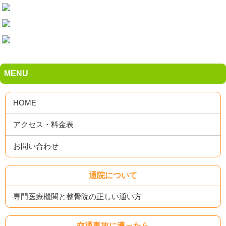
法令、規範の遵守と見直し
当院は、保有する個人情報に関して適用される日本の法
令、その他規範を遵守するとともに、本ポリシーの内容を
適宜見直し、その改善に努めます。
MENU
お問い合せ
当院の個人情報の取扱に関するお問い合せは下記までご連
絡ください。
HOME
アクセス・料金表
みどり鍼灸整骨院 【みどり鍼灸整骨院】
〒761-0312
お問い合わせ
高松市東山崎668-1 フレスポ高松内
電話番号：087-802-1111
通院について
専門医療機関と整骨院の正しい通い方
交通事故に遭ったら