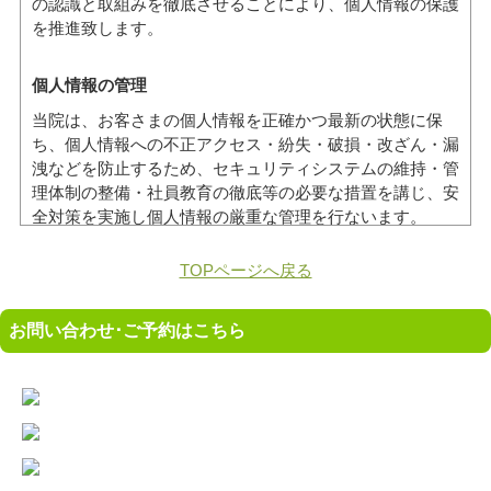
の認識と取組みを徹底させることにより、個人情報の保護
を推進致します。
個人情報の管理
当院は、お客さまの個人情報を正確かつ最新の状態に保
ち、個人情報への不正アクセス・紛失・破損・改ざん・漏
洩などを防止するため、セキュリティシステムの維持・管
理体制の整備・社員教育の徹底等の必要な措置を講じ、安
全対策を実施し個人情報の厳重な管理を行ないます。
TOPページへ戻る
個人情報の利用目的
本ウェブサイトでは、お客様からのお問い合わせ時に、お
お問い合わせ･ご予約はこちら
名前、e-mailアドレス、電話番号等の個人情報をご登録い
ただく場合がございますが、これらの個人情報はご提供い
ただく際の目的以外では利用いたしません。お客さまから
お預かりした個人情報は、当社からのご連絡や業務のご案
内やご質問に対する回答として、電子メールや資料のご送
付に利用いたします。